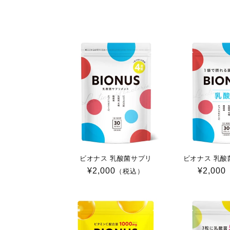
ビオナス 乳酸菌サプリ
ビオナス 乳酸
通
¥2,000
通
¥2,000
（税込）
常
常
価
価
格
格