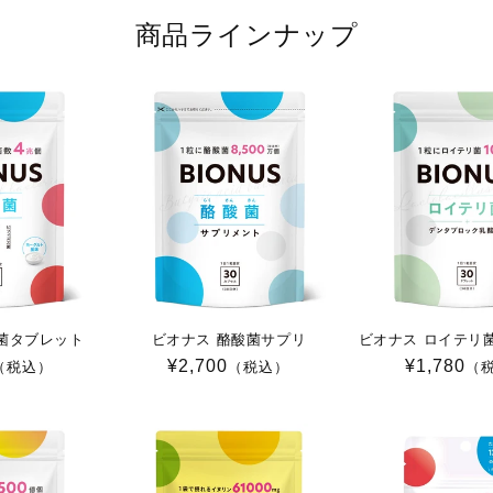
商品ラインナップ
菌タブレット
ビオナス 酪酸菌サプリ
ビオナス ロイテリ
通
¥2,700
通
¥1,780
（税込）
（税込）
（
常
常
価
価
格
格