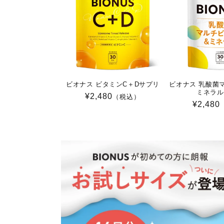
ビオナス ビタミンC＋Dサプリ
ビオナス 乳酸菌
ミネラル
通
¥2,480
（税込）
通
¥2,480
常
常
価
価
格
格