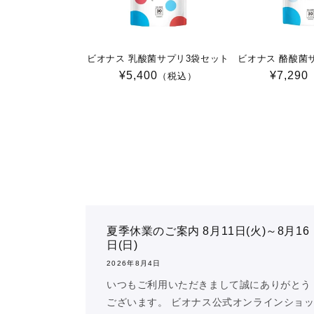
ビオナス 乳酸菌サプリ3袋セット
ビオナス 酪酸菌
通
¥5,400
通
¥7,290
（税込）
常
常
価
価
格
格
夏季休業のご案内 8月11日(火)～8月16
日(日)
2026年8月4日
いつもご利用いただきまして誠にありがとう
ございます。 ビオナス公式オンラインショ