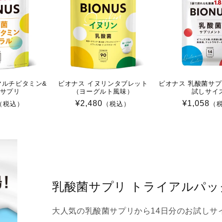
マルチビタミン&
ビオナス イヌリンタブレット
ビオナス 乳酸菌サプリ
サプリ
（ヨーグルト風味）
試しサイズ
通
¥2,480
通
¥1,058
（税込）
（税込）
（
常
常
価
価
格
格
乳酸菌サプリ トライアルパッ
大人気の乳酸菌サプリから14日分のお試しサ