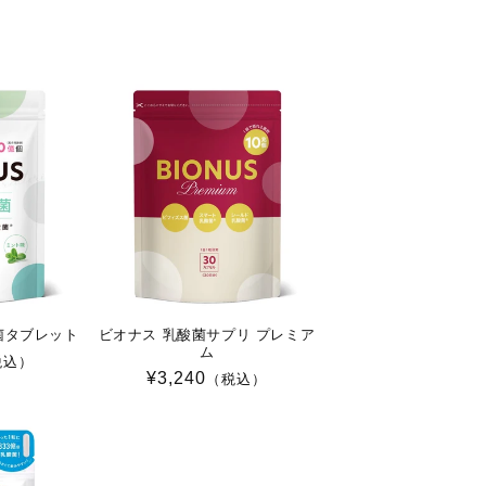
菌タブレット
ビオナス 乳酸菌サプリ プレミア
ム
税込）
通
¥3,240
（税込）
常
価
格